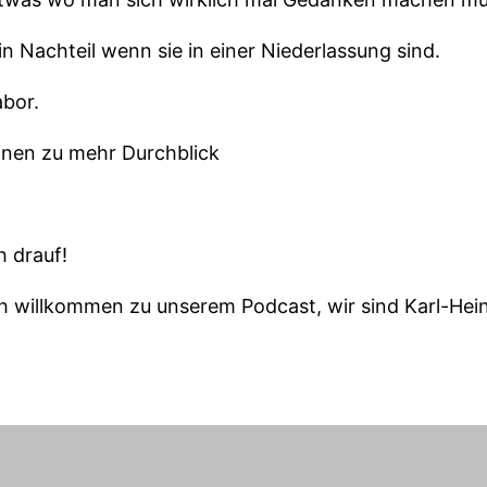
in Nachteil wenn sie in einer Niederlassung sind.
abor.
hnen zu mehr Durchblick
h drauf!
ch willkommen zu unserem Podcast, wir sind Karl-Hein
shall.
ie jeden Monat Themen und Trends unter die Lupe, die
entalabor wichtig sind oder auch werden könnten.