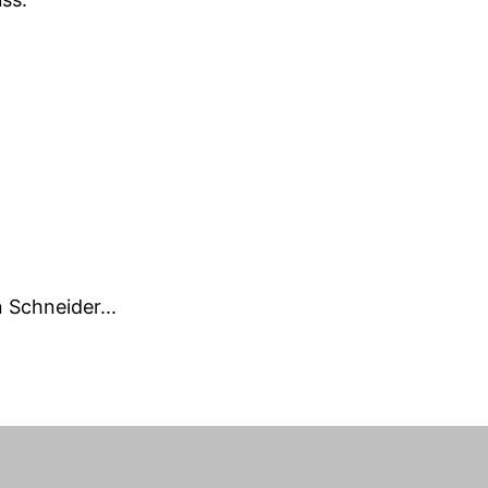
 Schneider...
 für sie in der