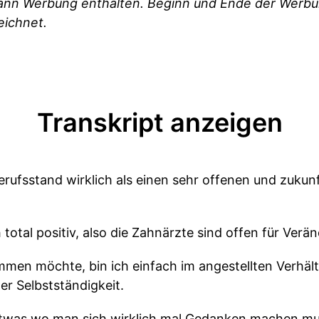
kann Werbung enthalten. Beginn und Ende der Werbu
eichnet.
Transkript anzeigen
erufsstand wirklich als einen sehr offenen und zukun
 total positiv, also die Zahnärzte sind offen für Ver
mmen möchte, bin ich einfach im angestellten Verhält
er Selbstständigkeit.
 etwas wo man sich wirklich mal Gedanken machen mu