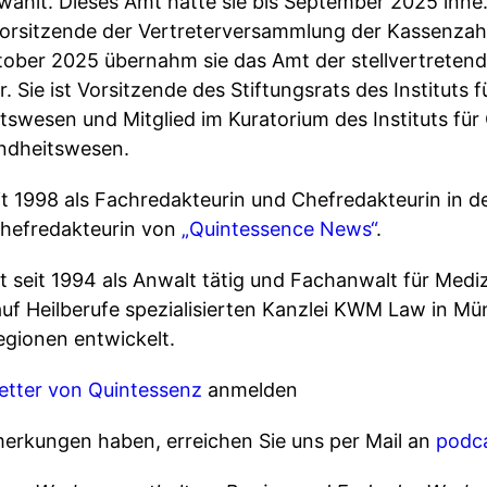
ählt. Dieses Amt hatte sie bis September 2025 inne
 Vorsitzende der Vertreterversammlung der Kassenzah
tober 2025 übernahm sie das Amt der stellvertreten
 Sie ist Vorsitzende des Stiftungsrats des Instituts 
swesen und Mitglied im Kuratorium des Instituts für 
undheitswesen.
eit 1998 als Fachredakteurin und Chefredakteurin in d
Chefredakteurin von
„Quintessence News“
.
t seit 1994 als Anwalt tätig und Fachanwalt für Mediz
uf Heilberufe spezialisierten Kanzlei KWM Law in Mün
gionen entwickelt.
etter von Quintessenz
anmelden
erkungen haben, erreichen Sie uns per Mail an
podc