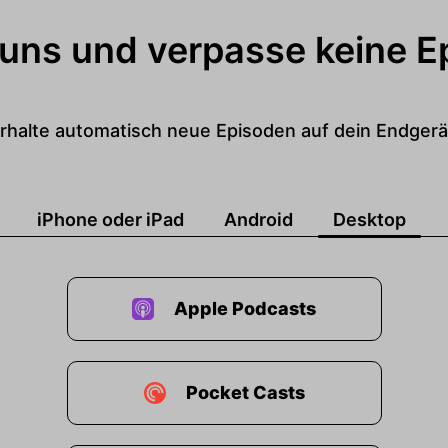
hen Heilberufen bei den Ärzten und Zahlenärzten voll
 uns und verpasse keine E
ren gibt es in den Studienfächern Medizin- und Zahnm
 sind deutlich in der Überzahl im Studium wie in Prax
g sind sie schon klar an der Mehrheit!
rhalte automatisch neue Episoden auf dein Endgerä
rn nicht nur die Art der Berufsausübung das fordert
herige Form der Berufspolitik und Standesvertretung.
iPhone oder iPad
Android
Desktop
ue Themen und notwendige Veränderungen.
zumindestens bedeuten?
Apple Podcasts
r sind Frauen in der zahnärztlichen Berufspolitik in 
teil am Berufsstand entsprechen würde.
Pocket Casts
meisten Kammerversammlungen und Kammervorständ
n der Kassenzahnerzlichen Vereinigung.