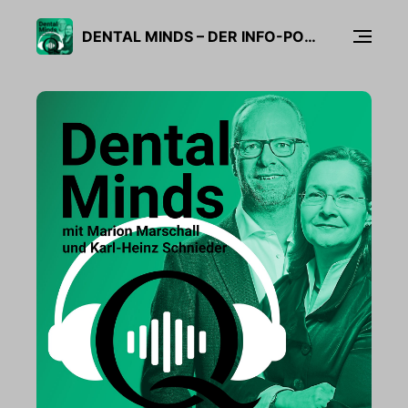
DENTAL MINDS – DER INFO-PODCAST FÜR ZAHNARZTPRAXIS UND LABOR