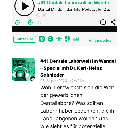
#41 Dentale Laborwelt im Wandel – Special mit Dr. Karl-Heinz Schnieder
Dental Minds – der Info-Podcast für Zahnarztpraxis und Labor
00:00
Subscribe
All episodes
›
#41 Dentale Laborwelt im Wandel
– Special mit Dr. Karl-Heinz
Schnieder
06. August 2026
‧
42m 36s
Wohin entwickelt sich die Welt
der gewerblichen
Dentallabore? Was sollten
Laborinhaber bedenken, die ihr
Labor abgeben wollen? Und
wie sieht es für potenzielle